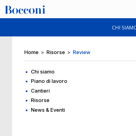
Skip to main content
Desk navigation
CHI SIAM
Breadcrumb
Home
Risorse
Review
Chi siamo
Piano di lavoro
Cantieri
Risorse
News & Eventi