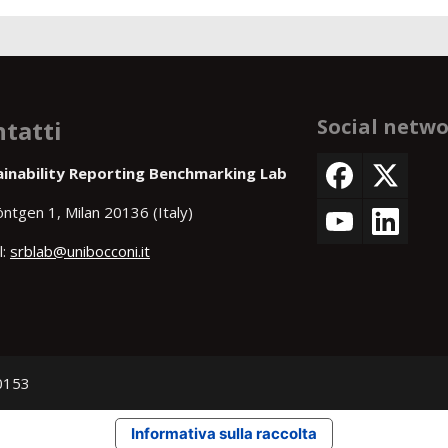
Social netw
tatti
ainability Reporting Benchmarking Lab
öntgen 1, Milan 20136 (Italy)
l:
srblab@unibocconi.it
50153
Informativa sulla raccolta