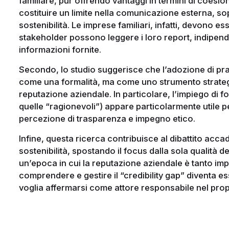
familiare, pur offrendo vantaggi in termini di coesio
costituire un limite nella comunicazione esterna, sop
sostenibilità. Le imprese familiari, infatti, devono e
stakeholder possono leggere i loro report, indipend
informazioni fornite.
Secondo, lo studio suggerisce che l’adozione di pra
come una formalità, ma come uno strumento strategi
reputazione aziendale. In particolare, l’impiego di
quelle “ragionevoli”) appare particolarmente utile pe
percezione di trasparenza e impegno etico.
Infine, questa ricerca contribuisce al dibattito acc
sostenibilità, spostando il focus dalla sola qualità d
un’epoca in cui la reputazione aziendale è tanto im
comprendere e gestire il “credibility gap” diventa e
voglia affermarsi come attore responsabile nel prop