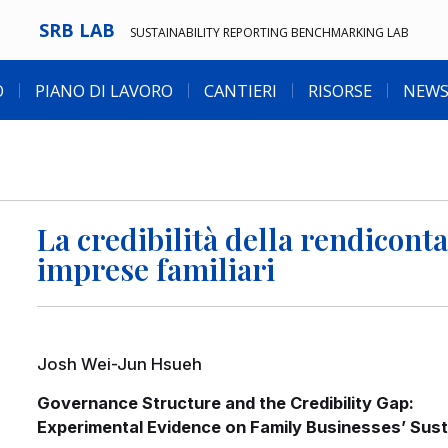
SRB LAB
SUSTAINABILITY REPORTING BENCHMARKING LAB
O
PIANO DI LAVORO
CANTIERI
RISORSE
NEWS
La credibilità della rendiconta
imprese familiari
Josh Wei-Jun Hsueh
Governance Structure and the Credibility Gap:
Experimental Evidence on Family Businesses’ Susta